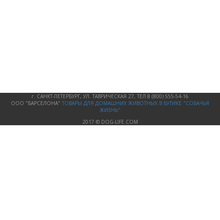
г. САНКТ-ПЕТЕРБУРГ, УЛ. ТАВРИЧЕСКАЯ 27, ТЕЛ 8 (800) 555-54-16
ООО "БАРСЕЛОНА"
ТОВАРЫ ДЛЯ ДОМАШНИХ ЖИВОТНЫХ
В БУТИКЕ "СОБАЧЬЯ
ЖИЗНЬ"
2017 © DOG-LIFE.COM