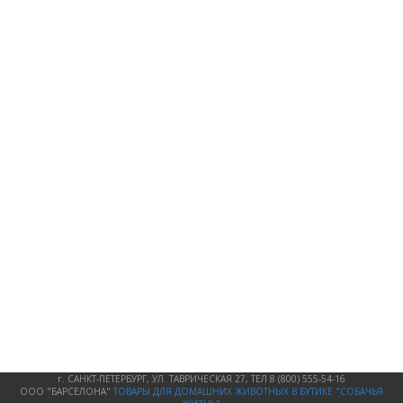
г. САНКТ-ПЕТЕРБУРГ, УЛ. ТАВРИЧЕСКАЯ 27, ТЕЛ 8 (800) 555-54-16
ООО "БАРСЕЛОНА"
ТОВАРЫ ДЛЯ ДОМАШНИХ ЖИВОТНЫХ
В БУТИКЕ "СОБАЧЬЯ